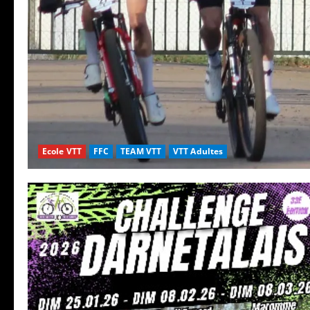
Ecole VTT
FFC
TEAM VTT
VTT Adultes