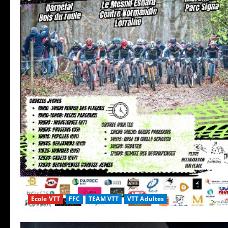
Ecole VTT
FFC
TEAM VTT
VTT Adultes