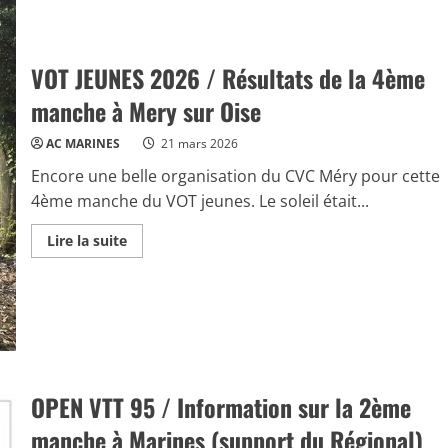
VOT JEUNES 2026 / Résultats de la 4ème
manche à Mery sur Oise
AC MARINES
21 mars 2026
Encore une belle organisation du CVC Méry pour cette
4ème manche du VOT jeunes. Le soleil était...
Read
Lire la suite
more
about
VOT
JEUNES
2026
/
Résultats
de
la
4ème
manche
OPEN VTT 95 / Information sur la 2ème
à
Mery
manche à Marines (support du Régional)
sur