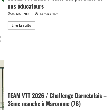
nos éducateurs
AC MARINES
14 mars 2026
Read
Lire la suite
more
about
ECOLE
VTT
2026
/
Suite
des
portraits
de
nos
éducateurs
TEAM VTT 2026 / Challenge Darnetalais –
3ème manche à Maromme (76)