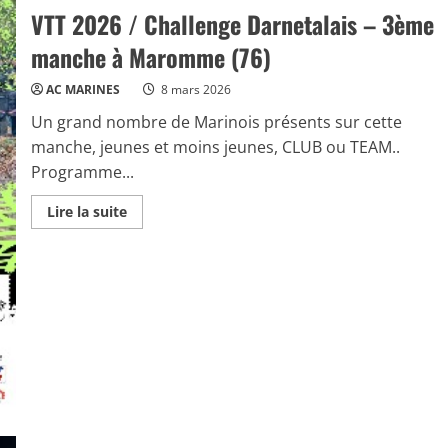
VTT 2026 / Challenge Darnetalais – 3ème
manche à Maromme (76)
AC MARINES
8 mars 2026
Un grand nombre de Marinois présents sur cette
manche, jeunes et moins jeunes, CLUB ou TEAM..
Programme...
Read
Lire la suite
more
about
VTT
2026
/
Challenge
Darnetalais
–
3ème
manche
à
Maromme
(76)