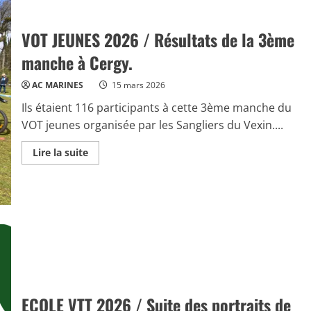
2026
/
1ère
VOT JEUNES 2026 / Résultats de la 3ème
manche
et
départemental
manche à Cergy.
à
Frémainville
AC MARINES
15 mars 2026
Ils étaient 116 participants à cette 3ème manche du
VOT jeunes organisée par les Sangliers du Vexin....
Read
Lire la suite
more
about
VOT
JEUNES
2026
/
Résultats
de
la
3ème
manche
à
Cergy.
ECOLE VTT 2026 / Suite des portraits de