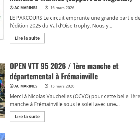
Oise
AC MARINES
16 mars 2026
LE PARCOURS Le circuit emprunte une grande partie d
l’édition 2025 du Val d’Oise trophy. Nous y...
Read
Lire la suite
more
about
OPEN
VTT
95
OPEN VTT 95 2026 / 1ère manche et
/
Information
sur
départemental à Frémainville
la
2ème
manche
AC MARINES
15 mars 2026
à
Marines
Merci à Nicolas Vauchelles (OCVO) pour cette belle 1èr
(support
du
manche à Frémainville sous le soleil avec une...
Régional)
Read
Lire la suite
more
about
OPEN
VTT
95