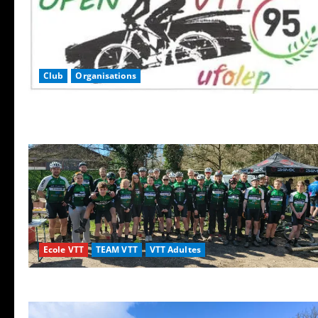
Club
Organisations
Ecole VTT
TEAM VTT
VTT Adultes