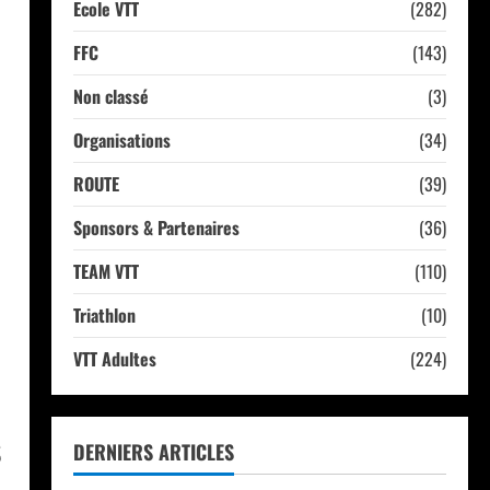
Ecole VTT
(282)
FFC
(143)
Non classé
(3)
Organisations
(34)
ROUTE
(39)
Sponsors & Partenaires
(36)
TEAM VTT
(110)
Triathlon
(10)
VTT Adultes
(224)
S
DERNIERS ARTICLES