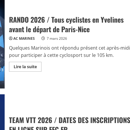
RANDO 2026 / Tous cyclistes en Yvelines
avant le départ de Paris-Nice
AC MARINES
7 mars 2026
Quelques Marinois ont répondu présent cet après-midi
pour participer à cette cyclosport sur le 105 km.
Read
Lire la suite
more
about
RANDO
2026
/
Tous
cyclistes
en
Yvelines
avant
le
départ
TEAM VTT 2026 / DATES DES INSCRIPTION
de
Paris-
EN LIGNE SUR FFC.FR
Nice