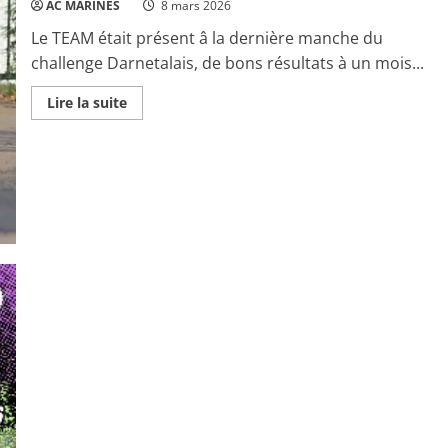
AC MARINES
8 mars 2026
Le TEAM était présent â la dernière manche du
challenge Darnetalais, de bons résultats à un mois...
Read
Lire la suite
more
about
TEAM
VTT
2026
/
Challenge
Darnetalais
–
3ème
manche
à
Maromme
(76)