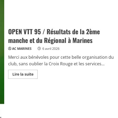
OPEN VTT 95 / Résultats de la 2ème
manche et du Régional à Marines
AC MARINES
6 avril 2026
Merci aux bénévoles pour cette belle organisation du
club, sans oublier la Croix Rouge et les services...
Read
Lire la suite
more
about
OPEN
VTT
95
/
Résultats
de
la
2ème
manche