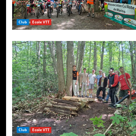
Club
Ecole VTT
Club
Ecole VTT