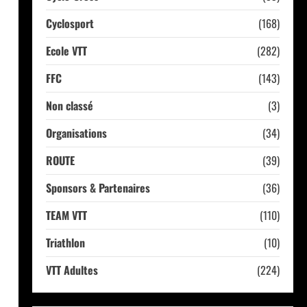
Cyclosport
(168)
Ecole VTT
(282)
FFC
(143)
Non classé
(3)
Organisations
(34)
ROUTE
(39)
Sponsors & Partenaires
(36)
TEAM VTT
(110)
Triathlon
(10)
VTT Adultes
(224)
u