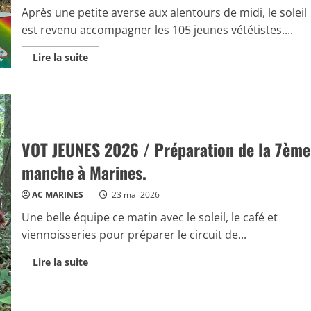
de
Après une petite averse aux alentours de midi, le soleil
l’AC
Marines
est revenu accompagner les 105 jeunes vététistes....
Read
Lire la suite
more
about
VOT
JEUNES
2026
/
Résultats
de
VOT JEUNES 2026 / Préparation de la 7ème
la
7ème
manche
manche à Marines.
à
Marines
AC MARINES
23 mai 2026
Une belle équipe ce matin avec le soleil, le café et
viennoisseries pour préparer le circuit de...
Read
Lire la suite
more
about
VOT
JEUNES
2026