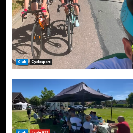
Club
Cyclosport
Club
Ecole VTT