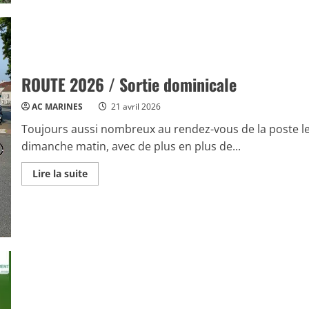
/
Préparation
de
la
7ème
manche
à
Marines.
ROUTE 2026 / Sortie dominicale
AC MARINES
21 avril 2026
Toujours aussi nombreux au rendez-vous de la poste l
dimanche matin, avec de plus en plus de...
Read
Lire la suite
more
about
ROUTE
2026
/
Sortie
dominicale