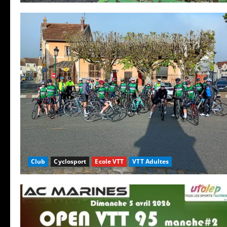
Club
Cyclosport
Ecole VTT
VTT Adultes