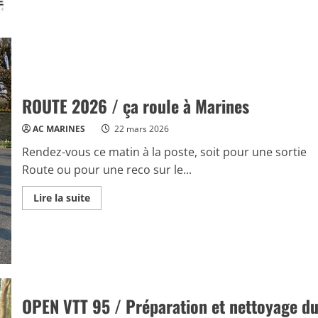
et
du
Régional
à
Marines
ROUTE 2026 / ça roule à Marines
AC MARINES
22 mars 2026
Rendez-vous ce matin à la poste, soit pour une sortie
Route ou pour une reco sur le...
Read
Lire la suite
more
about
ROUTE
2026
/
ça
roule
à
Marines
OPEN VTT 95 / Préparation et nettoyage d