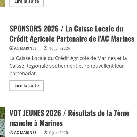
Read
Lire la suite
more
about
VOT
JEUNES
2026
SPONSORS 2026 / La Caisse Locale du
/
Dernière
manche
Crédit Agricole Partenaire de l’AC Marines
et
finale
à
AC MARINES
10 juin 2026
Fosses
Marly
La Caisse Locale du Crédit Agricole de Marines et la
(95)
Caisse Régionale soutiennent et renouvellent leur
partenariat...
Read
Lire la suite
more
about
SPONSORS
2026
/
VOT JEUNES 2026 / Résultats de la 7ème
La
Caisse
Locale
manche à Marines
du
Crédit
Agricole
AC MARINES
6 juin 2026
Partenaire