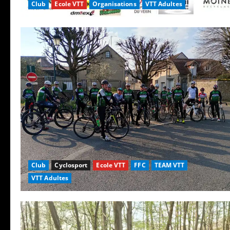
Club
Ecole VTT
Organisations
VTT Adultes
Club
Cyclosport
Ecole VTT
FFC
TEAM VTT
VTT Adultes