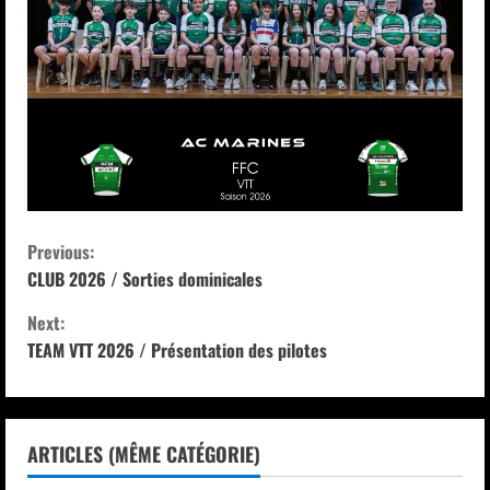
C
Previous:
CLUB 2026 / Sorties dominicales
o
Next:
n
TEAM VTT 2026 / Présentation des pilotes
t
i
ARTICLES (MÊME CATÉGORIE)
n