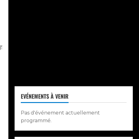
AAJ5JDjAkACcrN$J8qwTLvQc
EVÉNEMENTS À VENIR
Pas d'événement actuellement
programmé.