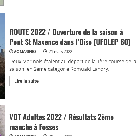
ROUTE 2022 / Ouverture de la saison à
Pont St Maxence dans l’Oise (UFOLEP 60)
AC MARINES
21 mars 2022
Deux Marinois étaient au départ de la 1ère course de l
saison, en 2ème catégorie Romuald Landry...
Read
Lire la suite
more
about
ROUTE
2022
/
Ouverture
de
VOT Adultes 2022 / Résultats 2ème
la
saison
à
manche à Fosses
Pont
St
Maxence