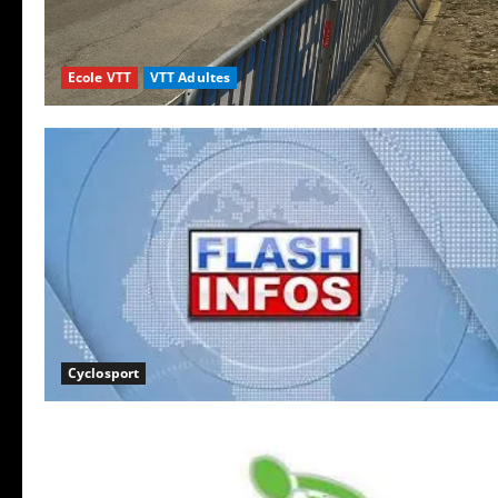
Ecole VTT
VTT Adultes
Cyclosport