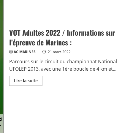
VOT Adultes 2022 / Informations sur
l’épreuve de Marines :
AC MARINES
21 mars 2022
Parcours sur le circuit du championnat National
UFOLEP 2013, avec une 1ère boucle de 4 km et...
Read
Lire la suite
more
about
VOT
Adultes
2022
/
Informations
sur
l’épreuve
de
Marines
: