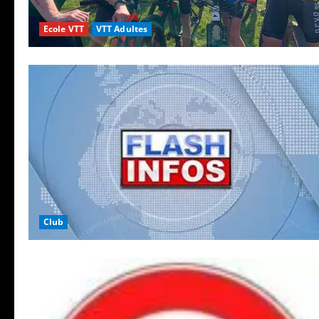
Ecole VTT
VTT Adultes
Club