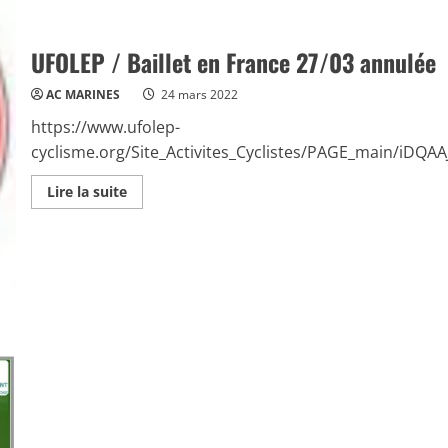
2022
UFOLEP / Baillet en France 27/03 annulée
AC MARINES
24 mars 2022
https://www.ufolep-
cyclisme.org/Site_Activites_Cyclistes/PAGE_main/iDQ
Read
Lire la suite
more
about
UFOLEP
/
Baillet
en
France
27/03
annulée