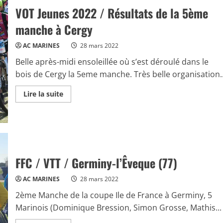
VOT Jeunes 2022 / Résultats de la 5ème
manche à Cergy
AC MARINES
28 mars 2022
Belle après-midi ensoleillée où s’est déroulé dans le
bois de Cergy la 5eme manche. Très belle organisation..
Read
Lire la suite
more
about
VOT
Jeunes
2022
/
Résultats
de
la
FFC / VTT / Germiny-l’Êveque (77)
5ème
manche
à
AC MARINES
28 mars 2022
Cergy
2ème Manche de la coupe Ile de France à Germiny, 5
Marinois (Dominique Bression, Simon Grosse, Mathis...