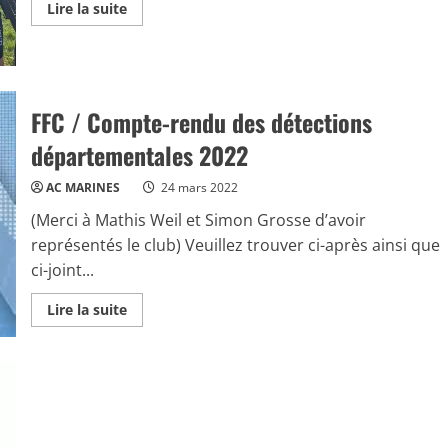
Read
Lire la suite
more
about
FFC
/
VTT
/
Germiny-
FFC / Compte-rendu des détections
l’Êveque
(77)
départementales 2022
AC MARINES
24 mars 2022
(Merci à Mathis Weil et Simon Grosse d’avoir
représentés le club) Veuillez trouver ci-après ainsi que
ci-joint...
Read
Lire la suite
more
about
FFC
/
Compte-
rendu
des
détections
départementales