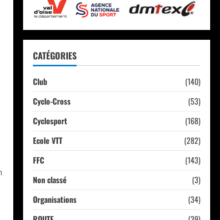
CATÉGORIES
Club
(140)
Cyclo-Cross
(53)
Cyclosport
(168)
Ecole VTT
(282)
FFC
(143)
m
Non classé
(3)
Organisations
(34)
ROUTE
(39)