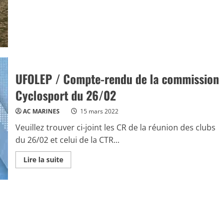
FFC
/
Coupe
de
France
à
Marseille
(13)
UFOLEP / Compte-rendu de la commission
Cyclosport du 26/02
AC MARINES
15 mars 2022
Veuillez trouver ci-joint les CR de la réunion des clubs
du 26/02 et celui de la CTR...
Read
Lire la suite
more
about
UFOLEP
/
Compte-
rendu
de
la
commission