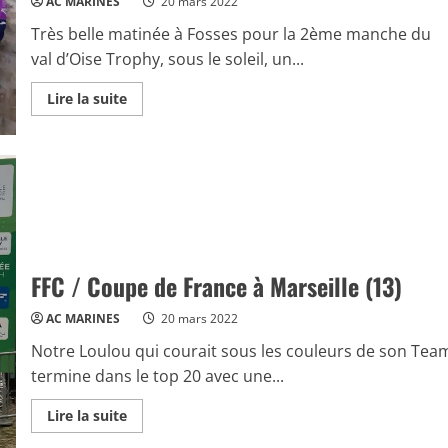
AC MARINES
20 mars 2022
dans
l’Oise
Très belle matinée à Fosses pour la 2ème manche du
(UFOLEP
60)
val d’Oise Trophy, sous le soleil, un...
Read
Lire la suite
more
about
VOT
Adultes
2022
/
Résultats
2ème
manche
à
Fosses
FFC / Coupe de France à Marseille (13)
AC MARINES
20 mars 2022
Notre Loulou qui courait sous les couleurs de son Tea
termine dans le top 20 avec une...
Read
Lire la suite
more
about